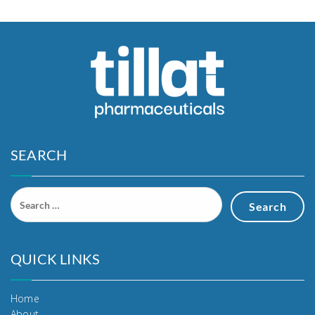
SEARCH
QUICK LINKS
Home
About