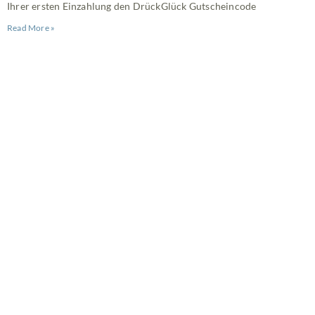
Ihrer ersten Einzahlung den DrückGlück Gutscheincode
Read More »