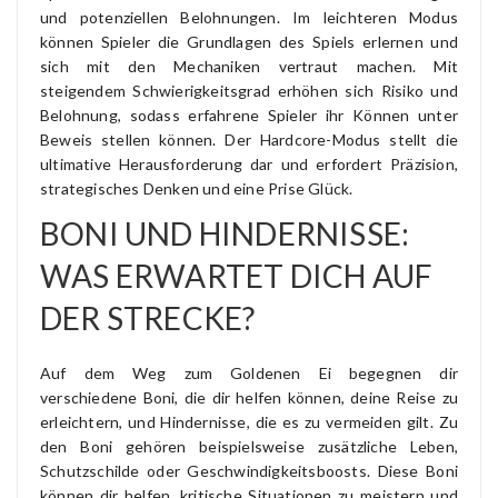
und potenziellen Belohnungen. Im leichteren Modus
können Spieler die Grundlagen des Spiels erlernen und
sich mit den Mechaniken vertraut machen. Mit
steigendem Schwierigkeitsgrad erhöhen sich Risiko und
Belohnung, sodass erfahrene Spieler ihr Können unter
Beweis stellen können. Der Hardcore-Modus stellt die
ultimative Herausforderung dar und erfordert Präzision,
strategisches Denken und eine Prise Glück.
BONI UND HINDERNISSE:
WAS ERWARTET DICH AUF
DER STRECKE?
Auf dem Weg zum Goldenen Ei begegnen dir
verschiedene Boni, die dir helfen können, deine Reise zu
erleichtern, und Hindernisse, die es zu vermeiden gilt. Zu
den Boni gehören beispielsweise zusätzliche Leben,
Schutzschilde oder Geschwindigkeitsboosts. Diese Boni
können dir helfen, kritische Situationen zu meistern und