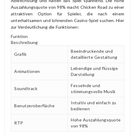
Abwechslung und halten das Spiel spannend. Die hohe
Auszahlungsquote von 98% macht Chicken Road zu einer
attraktiven Option für Spieler, die nach einem
unterhaltsamen und lohnenden Casino-Spiel suchen. Hier
zur Verdeutlichung die Funktionen:
Funktion
Beschreibung
Beeindruckende und
Grafik
detaillierte Gestaltung
Lebendige und flüssige
Animationen
Darstellung
Fesselnde und
Soundtrack
stimmungsvolle Musik
Intuitiv und einfach zu
Benutzeroberfläche
bedienen
Hohe Auszahlungsquote
RTP
von 98%