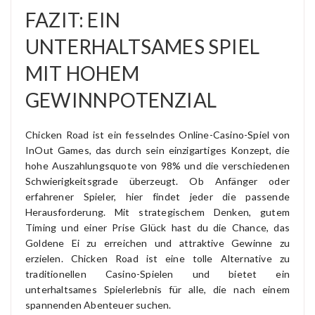
FAZIT: EIN
UNTERHALTSAMES SPIEL
MIT HOHEM
GEWINNPOTENZIAL
Chicken Road ist ein fesselndes Online-Casino-Spiel von
InOut Games, das durch sein einzigartiges Konzept, die
hohe Auszahlungsquote von 98% und die verschiedenen
Schwierigkeitsgrade überzeugt. Ob Anfänger oder
erfahrener Spieler, hier findet jeder die passende
Herausforderung. Mit strategischem Denken, gutem
Timing und einer Prise Glück hast du die Chance, das
Goldene Ei zu erreichen und attraktive Gewinne zu
erzielen. Chicken Road ist eine tolle Alternative zu
traditionellen Casino-Spielen und bietet ein
unterhaltsames Spielerlebnis für alle, die nach einem
spannenden Abenteuer suchen.