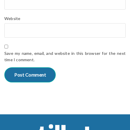
Website
Save my name, email, and website in this browser for the next
time I comment.