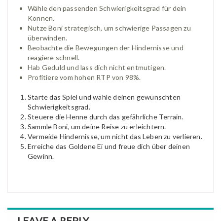
Wähle den passenden Schwierigkeitsgrad für dein
Können.
Nutze Boni strategisch, um schwierige Passagen zu
überwinden.
Beobachte die Bewegungen der Hindernisse und
reagiere schnell.
Hab Geduld und lass dich nicht entmutigen.
Profitiere vom hohen RTP von 98%.
Starte das Spiel und wähle deinen gewünschten
Schwierigkeitsgrad.
Steuere die Henne durch das gefährliche Terrain.
Sammle Boni, um deine Reise zu erleichtern.
Vermeide Hindernisse, um nicht das Leben zu verlieren.
Erreiche das Goldene Ei und freue dich über deinen
Gewinn.
LEAVE A REPLY