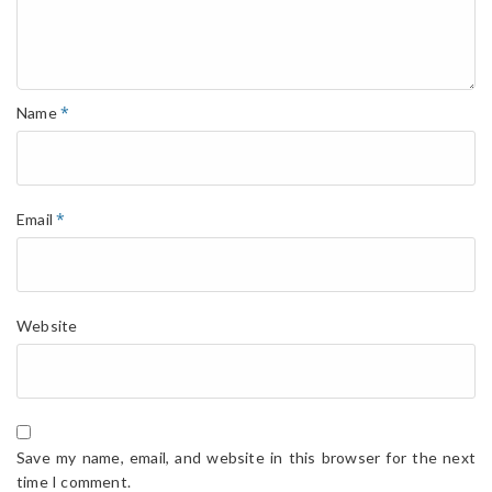
*
Name
*
Email
Website
Save my name, email, and website in this browser for the next
time I comment.