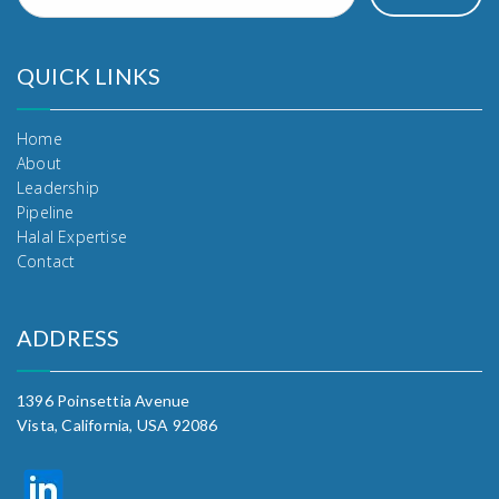
QUICK LINKS
Home
About
Leadership
Pipeline
Halal Expertise
Contact
ADDRESS
1396 Poinsettia Avenue
Vista, California, USA 92086