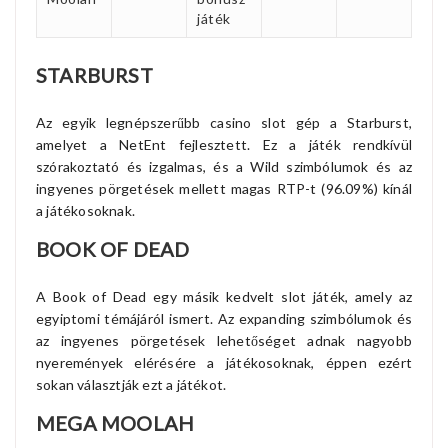
játék
STARBURST
Az egyik legnépszerűbb casino slot gép a Starburst,
amelyet a NetEnt fejlesztett. Ez a játék rendkívül
szórakoztató és izgalmas, és a Wild szimbólumok és az
ingyenes pörgetések mellett magas RTP-t (96.09%) kínál
a játékosoknak.
BOOK OF DEAD
A Book of Dead egy másik kedvelt slot játék, amely az
egyiptomi témájáról ismert. Az expanding szimbólumok és
az ingyenes pörgetések lehetőséget adnak nagyobb
nyeremények elérésére a játékosoknak, éppen ezért
sokan választják ezt a játékot.
MEGA MOOLAH