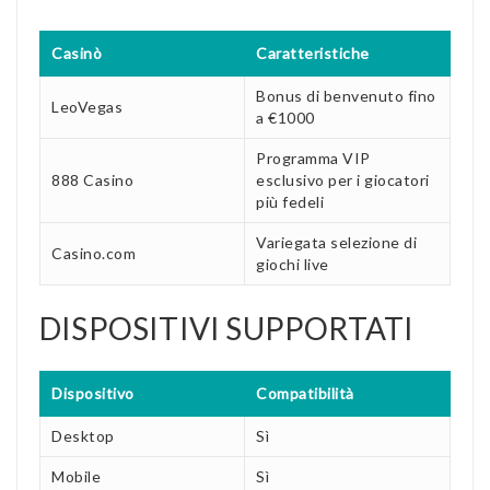
Casinò
Caratteristiche
Bonus di benvenuto fino
LeoVegas
a €1000
Programma VIP
888 Casino
esclusivo per i giocatori
più fedeli
Variegata selezione di
Casino.com
giochi live
DISPOSITIVI SUPPORTATI
Dispositivo
Compatibilità
Desktop
Sì
Mobile
Sì