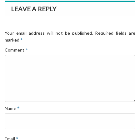
LEAVE A REPLY
Your email address will not be published.
Required fields are
*
marked
*
Comment
*
Name
*
Email